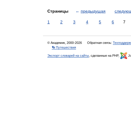
Страницы
←
предыдущая
следую
1
2
3
4
5
6
7
© Академик, 2000-2026
Обратная связь:
Техподдерж
👣 Путешествия
Экспорт словарей на сайты
, сделанные на PHP,
Jo