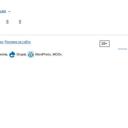
щая
→
8
9
ка
,
Реклама на сайте
18+
omla,
Drupal,
WordPress, MODx.