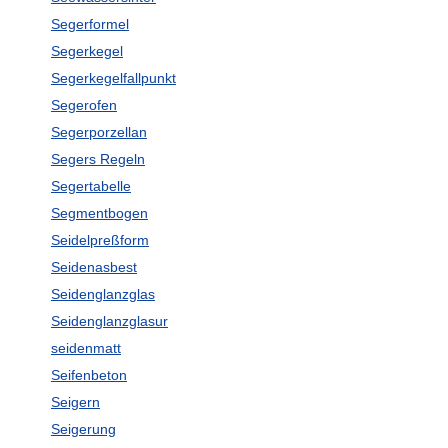
Segerformel
Segerkegel
Segerkegelfallpunkt
Segerofen
Segerporzellan
Segers Regeln
Segertabelle
Segmentbogen
Seidelpreßform
Seidenasbest
Seidenglanzglas
Seidenglanzglasur
seidenmatt
Seifenbeton
Seigern
Seigerung