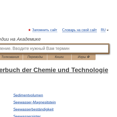
Запомнить сайт
Словарь на свой сайт
RU
едии на Академике
Толкования
Переводы
Книги
Игры ⚽
erbuch der Chemie und Technologie
Sedimentvolumen
Seewasser-Magnesitstein
Seewasserbeständigkeit
Seewassersinter