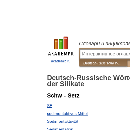
Словари и энциклоп
academic.ru
Deutsch-Russische Wörterbuch der Chemie und Technologie der Silikate
Deutsch-Russische Wört
der Silikate
Schw - Setz
SE
sedimentaktives Mittel
Sedimentaktivität
Sedimentation